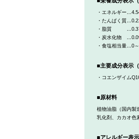
■栄養成分表示（
・エネルギー
…4.5
・たんぱく質
…0.2
・脂質
…0.3
・炭水化物
…0.0
・食塩相当量
…0～
■主要成分表示（
・コエンザイムQ1
■原材料
植物油脂（国内製
乳化剤、カカオ色
■アレルギー表示