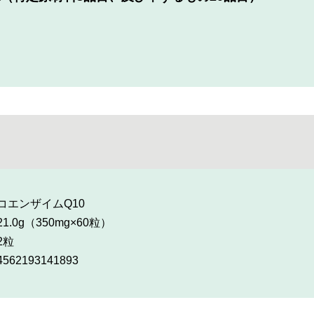
コエンザイムQ10
21.0g（350mg×60粒）
2粒
562193141893