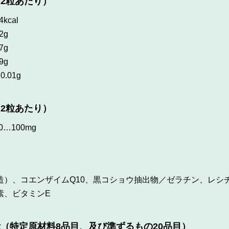
2粒あたり）
4kcal
2g
7g
9g
0.01g
2粒あたり）
0
…100mg
造）、コエンザイムQ10、黒コショウ抽出物／ゼラチン、レシ
素、ビタミンE
（特定原材料8品目、及び準ずるもの20品目）