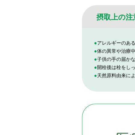
摂取上の注
●アレルギーのあ
●体の異常や治療
●子供の手の届か
●開栓後は栓をし
●天然原料由来に