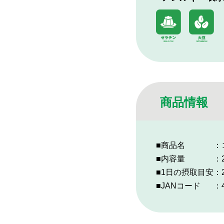
商品情報
■商品名
：
■内容量
：
■1日の摂取目安
：
■JANコード
：4