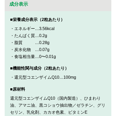
成分表示
■栄養成分表示（2粒あたり）
・エネルギー
…3.56kcal
・たんぱく質
…0.2g
・脂質
…0.28g
・炭水化物
…0.07g
・食塩相当量
…0〜0.01g
■機能性関与成分（2粒あたり）
・還元型コエンザイムQ10
…100mg
■原材料
還元型コエンザイムQ10（国内製造）、ひまわり
油、アマニ油、黒コショウ抽出物／ゼラチン、グリ
セリン、乳化剤、カカオ色素、ビタミンE