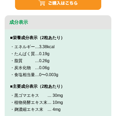
成分表示
■栄養成分表示（2粒あたり）
・エネルギー
…3.38kcal
・たんぱく質
…0.19g
・脂質
…0.26g
・炭水化物
…0.06g
・食塩相当量
…0〜0.003g
■主要成分表示（2粒あたり）
・黒ゴマエキス
… 30mg
・植物発酵エキス末
… 10mg
・麹濃縮エキス末
… 4mg