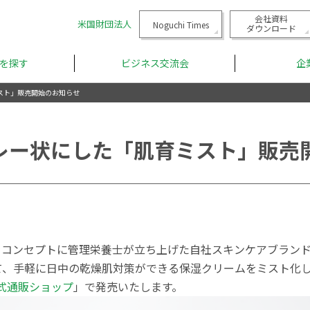
会社資料
米国財団法人
Noguchi Times
ダウンロード
を探す
ビジネス交流会
企
スト」販売開始のお知らせ
レー状にした「肌育ミスト」販売
をコンセプトに管理栄養士が立ち上げた自社スキンケアブラン
て、手軽に日中の乾燥肌対策ができる保湿クリームをミスト化
式通販ショップ
」で発売いたします。